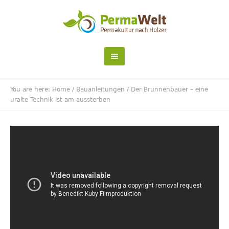
You are here:
Home
/
Bauanleitungen
/
Der Brunnenbauer – eine
uralte Technik ist am aussterben