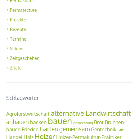
Permakultur
Permatecture
Projekte
Rezepte
Termine
Videos
Zeitgeschehen
Zitate
Schlagwörter
alternative Landwirtschaft
Agroforstwirtschaft
bauen
anbauen
backen
Brot
Brunnen
Besprechung
Garten
gemeinsam
bauen
Frieden
Gentechnik
Gift
Holzer
Handel
Holz
Holzer-Permakultur-Praktiker