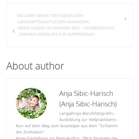
EIN DORF WEHRT SICH GEGEN DEN
LANDWIRTSCHAFTLICHEN WAHNSINN
MEINE AUSZEIT IM SOMMER 2016 – VORBEREITUNG:
„TIERHALTUNGSKURS FÜR ALPPERSONAL“
About author
Anja Sibic-Harisch
(Anja Sibic-Harisch)
Langjährige Berufsfotografin;
Ausbildung zur Heilpraktikerin;
Nun auf dem Weg zum Aussteiger aus dem "Schlamm
der Zivilisation".
Anjas Einstellung zur Permakultur: "Mich fasziniert die