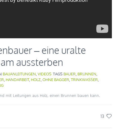
nbauer – eine uralte
t am aussterben
IN
BAUANLEITUNGEN
,
VIDEOS
TAGS
BAUER
,
BRUNNEN
,
ER
,
HANDARBEIT
,
HOLZ
,
OHNE BAGGER
,
TRINKWASSER
,
NG
nd mit Leitungen aus Holz, einen Brunnen bauen kann.
13