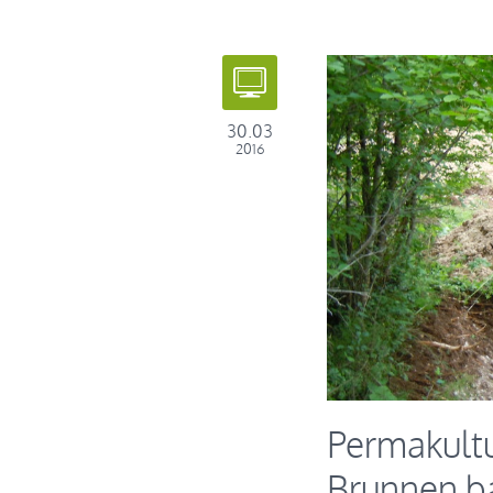
30.03
2016
Permakultu
Brunnen ba