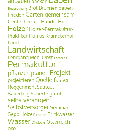
anbauen
backen
Brot
Brunnen bauen
Besprechung
Garten
gemeinsam
Frieden
Gentechnik
Handel
Holz
Gift
Holzer
Holzer-Permakultur-
Praktiker
Humus
Krameterhof
Land
Landwirtschaft
Lehrgang
Mehl
Obst
Paradies
Permakultur
Projekt
pflanzen
planen
Quelle fassen
projektieren
Roggenmehl
Saatgut
Sauerteig
Sauerteigbrot
selbstversorgen
Selbstversorger
Seminar
Sepp Holzer
Trinkwasser
Treffen
Wasser
Österreich
Ökologie
öko