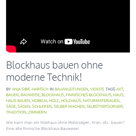
Blockhaus bauen ohne
moderne Technik!
BY
ANJA SIBIC-HARISCH
IN
BAUANLEITUNGEN
,
VIDEOS
TAGS
AXT
,
BAUEN
,
BAUWEISE
,
BLOCKHAUS
,
FINNISCHES BLOCKHAUS
,
HAUS
,
HAUS BAUEN
,
HOBELN
,
HOLZ
,
HOLZHAUS
,
NATURMATERIALIEN
,
SÄGE
,
SÄGEN
,
SCHLEIFEN
,
SELBER MACHEN
,
SELBSTVERSORGER
,
TRADITION
,
ZIMMERN
Wie kann man ein Holzhaus ohne Motorsägen, Kran, etc. bauen?
Eine alte finnische Blockhaus-Bauweise!