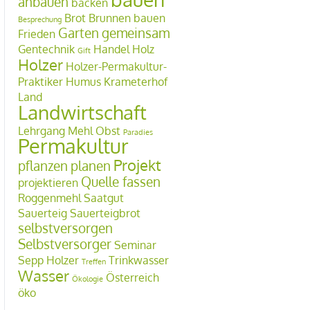
anbauen
backen
Brot
Brunnen bauen
Besprechung
Garten
gemeinsam
Frieden
Gentechnik
Handel
Holz
Gift
Holzer
Holzer-Permakultur-
Praktiker
Humus
Krameterhof
Land
Landwirtschaft
Lehrgang
Mehl
Obst
Paradies
Permakultur
Projekt
pflanzen
planen
Quelle fassen
projektieren
Roggenmehl
Saatgut
Sauerteig
Sauerteigbrot
selbstversorgen
Selbstversorger
Seminar
Sepp Holzer
Trinkwasser
Treffen
Wasser
Österreich
Ökologie
öko