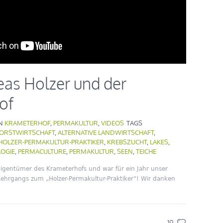
eas Holzer und der
of
IN
KRAMETERHOF
,
PERMAKULTUR
,
VIDEOS
TAGS
ORSTWIRTSCHAFT
,
ALTERNATIVE LANDWIRTSCHAFT
,
HOLZER-PERMAKULTUR-PRAKTIKER
,
KREBSZUCHT
,
LAKES
,
OGIE
,
PERMACULTURE
,
PERMAKULTUR
,
SEEN
,
TEICHE
 Eigentümer des Krameterhofs und war für ein Jahr unser
ehrgangs zum „Holzer-Permakultur-Praktiker“! Wir danken
19