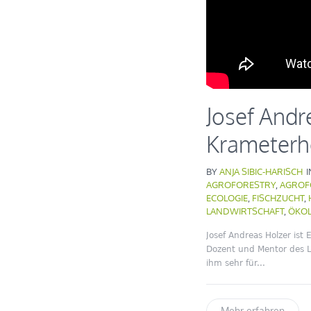
Josef Andr
Krameterh
BY
ANJA SIBIC-HARISCH
AGROFORESTRY
,
AGROF
ECOLOGIE
,
FISCHZUCHT
,
LANDWIRTSCHAFT
,
ÖKOL
Josef Andreas Holzer ist
Dozent und Mentor des L
ihm sehr für...
Mehr erfahren