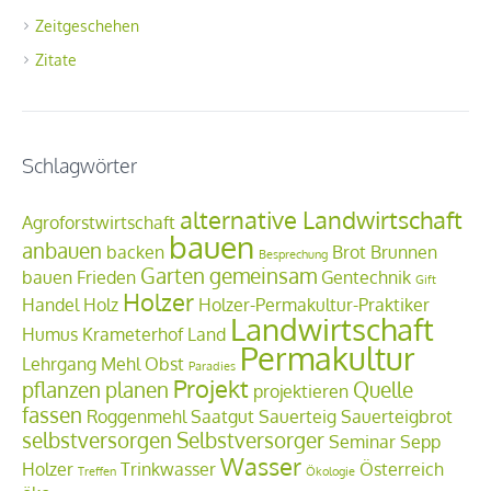
Zeitgeschehen
Zitate
Schlagwörter
alternative Landwirtschaft
Agroforstwirtschaft
bauen
anbauen
backen
Brot
Brunnen
Besprechung
Garten
gemeinsam
bauen
Frieden
Gentechnik
Gift
Holzer
Handel
Holz
Holzer-Permakultur-Praktiker
Landwirtschaft
Humus
Krameterhof
Land
Permakultur
Lehrgang
Mehl
Obst
Paradies
Projekt
pflanzen
planen
Quelle
projektieren
fassen
Roggenmehl
Saatgut
Sauerteig
Sauerteigbrot
selbstversorgen
Selbstversorger
Seminar
Sepp
Wasser
Holzer
Trinkwasser
Österreich
Treffen
Ökologie