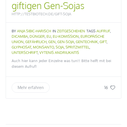
giftigen Gen-Sojas
HTTP://TESTBIOTECH.DE/GIFT-SOJA
BY
ANJA SIBIC-HARISCH
IN
ZEITGESCHEHEN
TAGS
AUFRUF
,
DICAMBA
,
DÜNGER
,
EU
,
EU-KOMISSION
,
EUROPÄISCHE
UNION
,
GEFÄHRLICH
,
GEN
,
GEN-SOJA
,
GENTECHNIK
,
GIFT
,
GLYPHOSAT
,
MONSANTO
,
SOJA
,
SPRITZMITTEL
,
UNTERSCHRIFT
,
VYTENIS ANDRIUKAITIS
Auch hier kann jeder Einzelne was tun!! Bitte helft mit bei
diesem Aufruf!
16
Mehr erfahren